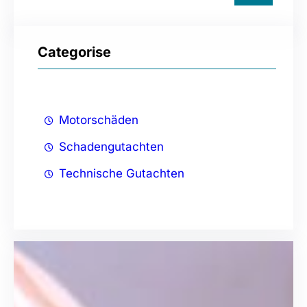
c
h
Categorise
e
n
Motorschäden
Schadengutachten
Technische Gutachten